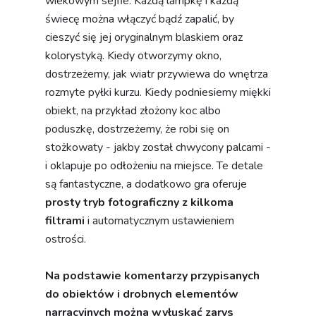
obiekt, na przykład złożony koc albo
poduszkę, dostrzeżemy, że robi się on
stożkowaty - jakby został chwycony palcami -
i oklapuje po odłożeniu na miejsce. Te detale
są fantastyczne, a dodatkowo gra oferuje
prosty tryb fotograficzny z kilkoma
filtrami
i automatycznym ustawieniem
ostrości.
Na podstawie komentarzy przypisanych
do obiektów i drobnych elementów
narracyjnych można wyłuskać zarys
historii postaci związanych z dioramami,
ale jest ona na tyle delikatnie
zaakcentowana, że nie wzbudza
szczerego zainteresowania. Mimo to
warto dać szansę Hozy, zwłaszcza jeśli