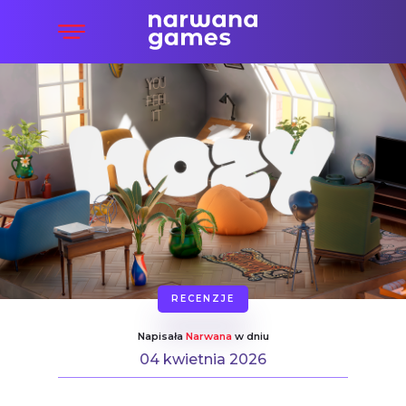
RECENZJE
Napisała
Narwana
w dniu
04 kwietnia 2026