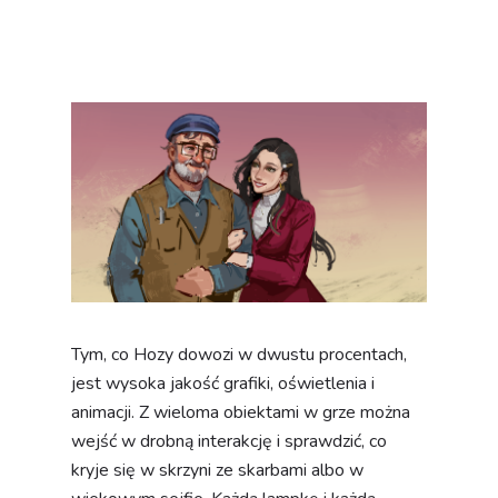
Tym, co Hozy dowozi w dwustu procentach,
jest wysoka jakość grafiki, oświetlenia i
animacji. Z wieloma obiektami w grze można
wejść w drobną interakcję i sprawdzić, co
kryje się w skrzyni ze skarbami albo w
wiekowym sejfie. Każdą lampkę i każdą
świecę można włączyć bądź zapalić, by
cieszyć się jej oryginalnym blaskiem oraz
kolorystyką. Kiedy otworzymy okno,
dostrzeżemy, jak wiatr przywiewa do wnętrza
rozmyte pyłki kurzu. Kiedy podniesiemy miękki