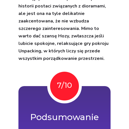
lubicie spokojne, relaksujące gry pokroju
Unpacking, w których liczy się przede
wszystkim porządkowanie przestrzeni.
7/10
Podsumowanie
Hozy jest dokładnie takie, jak
pokazują zwiastuny i zrzuty
ekranu - oprawa wizualna oraz
elementy podatne na fizykę i
ruchy gracza naprawdę
zachwycają. Ostateczna ocena