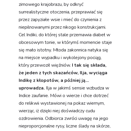
zimowego krajobrazu, by odkryć
surrealistyczne otoczenia, przeprawiać się
przez zapyziałe wsie i mieć do czynienia z
niepilnowanymi przez nikogo konstrukcjami.
Cel Indiki, do której stale przemawia diabeł w
obcesowym tonie, w którymś momencie staje
się mało istotny. Młoda zakonnica natyka się
na miejsce wypadku i wykolejony pociąg,
który przewoził więźniów.
I tak się składa,
że jeden z tych skazańców, Ilja, wyciąga
Indikę z kłopotów, a później ją...
uprowadza.
Ilja w jakimś sensie wzbudza w
Indice zaufanie. Mówi o wierze i chce dotrzeć
do relikwii wystawionej na pokaz wiernym,
wierząc, iż dzięki niej doświadczy cudu
ozdrowienia. Odbiorca zwróci uwagę na jego
nieproporcjonalne rysy, liczne ślady na skórze,