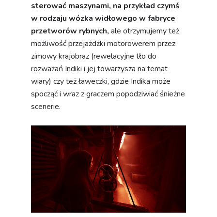
Zgoda na pliki cookie
sterować maszynami, na przykład czymś
w rodzaju wózka widłowego w fabryce
przetworów rybnych,
ale otrzymujemy też
Ta strona korzysta z plików cookies, które
możliwość przejażdżki motorowerem przez
pomagają jej funkcjonować i śledzić sposób
zimowy krajobraz (rewelacyjne tło do
interakcji z nią. Dzięki temu możemy zapewnić
lepszą, spersonalizowaną obsługę.
rozważań Indiki i jej towarzysza na temat
wiary) czy też ławeczki, gdzie Indika może
Zaakceptuj wszystkie
Ustawienia
spocząć i wraz z graczem popodziwiać śnieżne
scenerie.