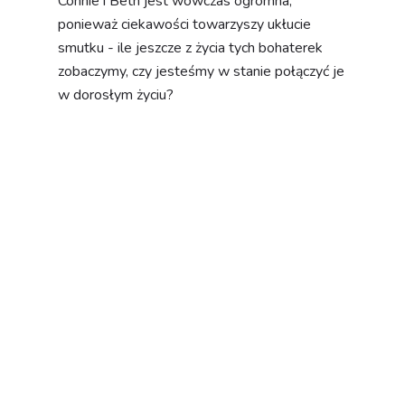
Connie i Beth jest wówczas ogromna,
ponieważ ciekawości towarzyszy ukłucie
smutku - ile jeszcze z życia tych bohaterek
zobaczymy, czy jesteśmy w stanie połączyć je
w dorosłym życiu?
Pieced Together oczarowuje przytulną
formułą uzupełniania pamiętnika i
tworzenia czegoś na kształt kolaży.