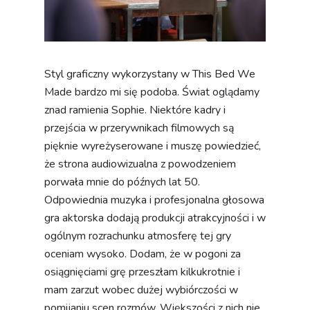
Styl graficzny wykorzystany w This Bed We
Made bardzo mi się podoba. Świat oglądamy
znad ramienia Sophie. Niektóre kadry i
przejścia w przerywnikach filmowych są
pięknie wyreżyserowane i muszę powiedzieć,
że strona audiowizualna z powodzeniem
porwała mnie do późnych lat 50.
Odpowiednia muzyka i profesjonalna głosowa
gra aktorska dodają produkcji atrakcyjności i w
ogólnym rozrachunku atmosferę tej gry
oceniam wysoko. Dodam, że w pogoni za
osiągnięciami grę przeszłam kilkukrotnie i
mam zarzut wobec dużej wybiórczości w
pomijaniu scen rozmów. Większości z nich nie