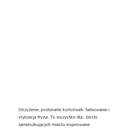
Strzyżenie, podcinanie końcówek, farbowanie i
stylizacja fryzur. To wszystko dla... bestii
zamieszkujących miasto inspirowane
"Zwierzogrodem". Niektórzy z klientów
bardziej przypominają zwierzęce postacie
antropomorficzne, inne zdecydowanie mają w
sobie coś z legendarnych bestii. Bez względu
na to, jak wyglądają,
szukają czegoś
świeżego w swoim lustrzanym odbiciu
i
chcą porozmawiać. Zanim zaproponujemy