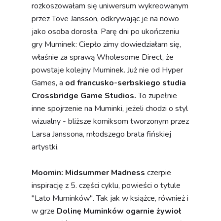
rozkoszowałam się uniwersum wykreowanym
przez Tove Jansson, odkrywając je na nowo
jako osoba dorosła. Parę dni po ukończeniu
gry Muminek: Ciepło zimy dowiedziałam się,
właśnie za sprawą Wholesome Direct, że
powstaje kolejny Muminek. Już nie od Hyper
Games, a
od francusko-serbskiego studia
Crossbridge Game Studios.
To zupełnie
inne spojrzenie na Muminki, jeżeli chodzi o styl
wizualny - bliższe komiksom tworzonym przez
Larsa Janssona, młodszego brata fińskiej
artystki.
Moomin: Midsummer Madness
czerpie
inspirację z 5. części cyklu, powieści o tytule
"Lato Muminków". Tak jak w książce, również i
w grze
Dolinę Muminków ogarnie żywioł