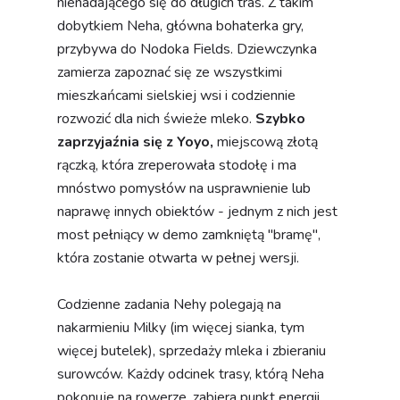
nienadającego się do długich tras. Z takim
dobytkiem Neha, główna bohaterka gry,
przybywa do Nodoka Fields. Dziewczynka
zamierza zapoznać się ze wszystkimi
mieszkańcami sielskiej wsi i codziennie
rozwozić dla nich świeże mleko.
Szybko
zaprzyjaźnia się z Yoyo,
miejscową złotą
rączką, która zreperowała stodołę i ma
mnóstwo pomysłów na usprawnienie lub
naprawę innych obiektów - jednym z nich jest
most pełniący w demo zamkniętą "bramę",
która zostanie otwarta w pełnej wersji.
Codzienne zadania Nehy polegają na
nakarmieniu Milky (im więcej sianka, tym
więcej butelek), sprzedaży mleka i zbieraniu
surowców. Każdy odcinek trasy, którą Neha
pokonuje na rowerze, zabiera punkt energii,