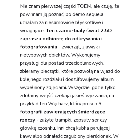
Nie znam pierwszej części TOEM, ale czuję, że
powinnam ją poznać, bo demo sequela
uznałam za niesamowicie błyskotliwe i
wciągające.
Ten czarno-biały świat 2.5D
zaprasza odbiorcę do odkrywania i
fotografowania
- zwierząt, zjawisk i
nietypowych obiektów. Wykonujemy
przysługi dla postaci trzecioplanowych,
zbieramy pieczątki, które pozwolą na wjazd do
kolejnego rozdziału i doszlifowujemy album
wypełniony zdjęciami. Wszędzie, gdzie tylko
zdołamy wejść, czekają jakieś wyzwania, na
przykład ten Wąchacz, który prosi o
5
fotografii zawierających śmierdzące
rzeczy
- zużyte trampki, zepsuty ser czy
główkę czosnku. Inni chcą kubka parującej
kawy albo odnaleźć zagubiony pierścionek. W