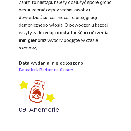
Data wydania: nie ogłoszono
Beastfolk Barber na Steam
09. Anemorie
Anemorie to romantyczna,
sentymentalna opowieść
pokroju When