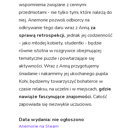
Data wydania: nie ogłoszono
Anemorie na Steam
Najnowsze
wpisy
How Was Your Day? - thriller o
pętli czasu i zaginionym psie