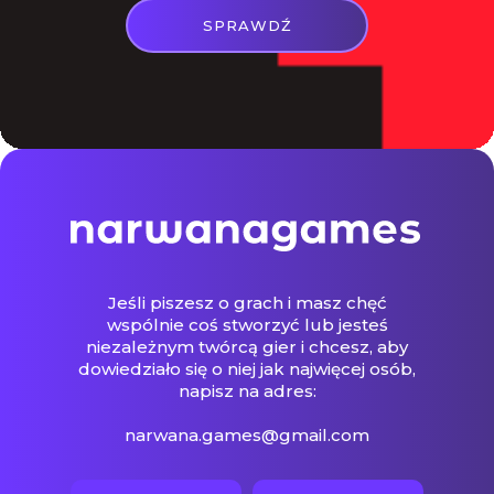
narwana.games@gmail.com
Newsy i dema
Recenzje
O mnie
Kontakt
© Narwana Games 2026