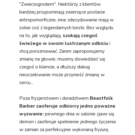
zmianę na głowie, musimy dowiedzieć się
czegoś o kliencie, a dłuższy dialog
nieoczekiwanie może przynieść zmianę w
sercu...
Poza fryzjerstwem i doradztwem
Beastfolk
Barber zaoferuje odbiorcy jedno poważne
wyzwanie:
pewnego dnia w salonie zjawi się
demon i zaoferuje spełnienie jednego życzenia
w zamian za perfekcyjnie wykonaną fryzurę.
Zanim to nastąpi, należy obsłużyć spore grono
bestii, zebrać odpowiednie zasoby i
dowiedzieć się coś niecoś o pielęgnacji
demonicznego włosia. O powodzeniu każdej
wizyty zadecydują
dokładność ukończenia
minigier
oraz wybory podjęte w czasie
rozmowy.