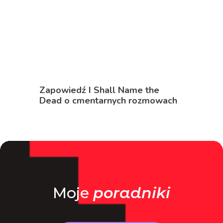
Moje
poradniki
SPRAWDŹ
Jeśli piszesz o grach i masz chęć
wspólnie coś stworzyć lub jesteś
niezależnym twórcą gier i chcesz, aby
dowiedziało się o niej jak najwięcej osób,
napisz na adres: