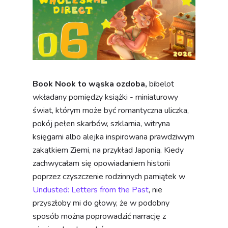
Book Nook to wąska ozdoba,
bibelot
wkładany pomiędzy książki - miniaturowy
świat, którym może być romantyczna uliczka,
Zgoda na pliki cookie
pokój pełen skarbów, szklarnia, witryna
księgarni albo alejka inspirowana prawdziwym
Ta strona korzysta z plików cookies, które
zakątkiem Ziemi, na przykład Japonią. Kiedy
pomagają jej funkcjonować i śledzić sposób
zachwycałam się opowiadaniem historii
interakcji z nią. Dzięki temu możemy zapewnić
poprzez czyszczenie rodzinnych pamiątek w
lepszą, spersonalizowaną obsługę.
Undusted: Letters from the Past
, nie
przyszłoby mi do głowy, że w podobny
Zaakceptuj wszystkie
Ustawienia
sposób można poprowadzić narrację z