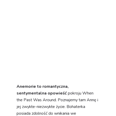
the Past Was Around. Poznajemy tam Annę i
jej zwykłe-niezwykłe życie. Bohaterka
posiada zdolność do wnikania we
wspomnienia związane z cennymi
przedmiotami - nie tylko tymi, które należą do
niej. Anemorie pozwoli odbiorcy na
odkrywanie tego daru wraz z Anną
za
sprawą retrospekcji,
jednak jej codzienność
- jako młodej kobiety, studentki - będzie
równie istotna w rozgrywce obejmującej
tematyczne puzzle i powtarzające się
aktywności. Wraz z Anną przygotujemy
śniadanie i nakarmimy jej ukochanego pupila
Kohi, będziemy towarzyszyć bohaterce w
czasie relaksu, na uczelni i w miejscach,
gdzie
nawiąże fascynujące znajomości.
Całość
zapowiada się niezwykle uczuciowo.