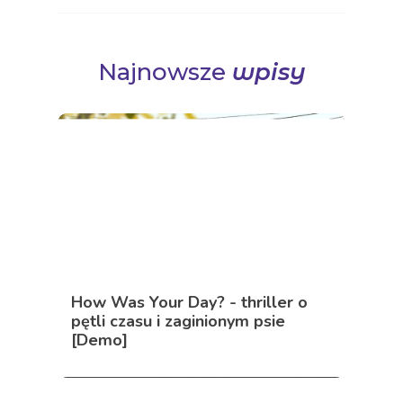
[Demo]
Zapowiedź I Shall Name the
Dead o cmentarnych rozmowach